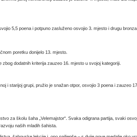
osvojio 5,5 poena i potpuno zasluženo osvojio 3. mjesto i drugu bronz
ačnom poretku donijelo 13. mjesto.
zbog dodatnih kriterija zauzeo 16. mjesto u svojoj kategoriji.
oj i starijoj grupi, pružio je snažan otpor, osvojio 3 poena i zauzeo 17
kustvo za školu šaha „Velemajstor“. Svaka odigrana partija, svaki osvo
razvoju naših mladih šahista.
ljstva, šahovske lekcije i, ono najljepše – s dvije nove medalje oko vr