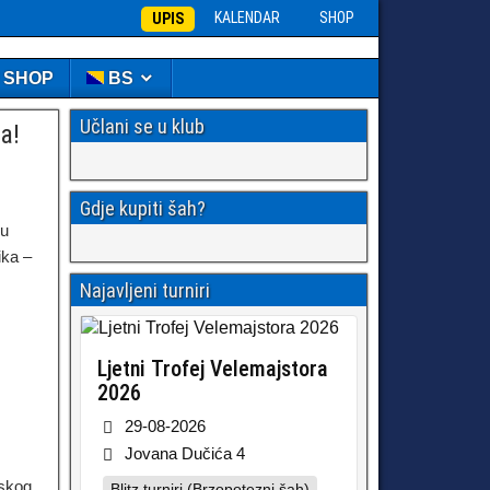
KALENDAR
SHOP
UPIS
️ SHOP
BS
Učlani se u klub
a!
Gdje kupiti šah?
ku
ika –
Najavljeni turniri
Ljetni Trofej Velemajstora
2026
29-08-2026
Jovana Dučića 4
pskog
Blitz turniri (Brzopotezni šah)