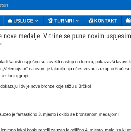
stora
💼 USLUGE
🏆 TURNIRI
📠 KONTAKT
🛍
e nove medalje: Vitrine se pune novim uspjesim
ri
mladi šahisti uspješno su završili nastup na turniru, pokazavši lavovs
lub „Velemajstor“ na ovom je takmičenju učestvovao s ukupno 6 učesn
 starijoj grupi.
, dokazuju i dvije nove bronze koje stižu u Brčko!
auzeo je fantastično 3. mjesto i okitio se bronzanom medaljom!
 iznimno jakoj konkurenciji zauzeo je odlično 4. mjesto, malo iza klu