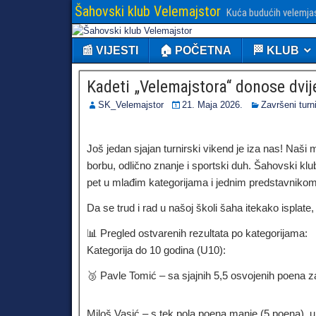
Šahovski klub Velemajstor
Kuća budućih velemja
📰 VIJESTI
🏠 POČETNA
🏁 KLUB
Kadeti „Velemajstora“ donose dvij
SK_Velemajstor
21. Maja 2026.
Završeni turni
Još jedan sjajan turnirski vikend je iza nas! Naši 
borbu, odlično znanje i sportski duh. Šahovski k
pet u mlađim kategorijama i jednim predstavnikom u
Da se trud i rad u našoj školi šaha itekako isplate
📊 Pregled ostvarenih rezultata po kategorijama:
Kategorija do 10 godina (U10):
🥉 Pavle Tomić – sa sjajnih 5,5 osvojenih poena z
Miloš Vasić – s tek pola poena manje (5 poena), u