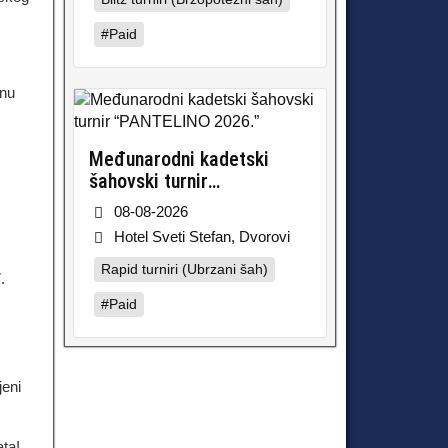
#Paid
anu
Međunarodni kadetski
šahovski turnir
“PANTELINO 2026.”
08-08-2026
Hotel Sveti Stefan, Dvorovi
Rapid turniri (Ubrzani šah)
.
#Paid
jeni
ata!