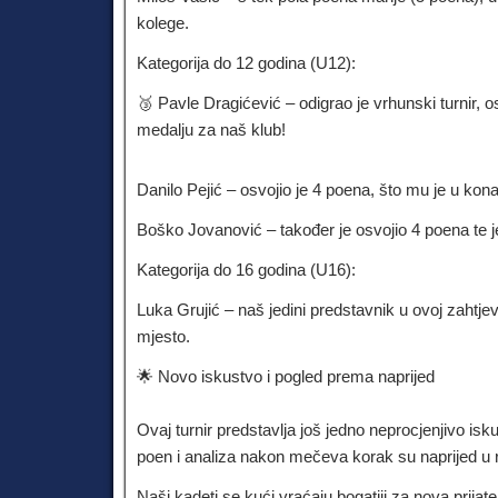
kolege.
Kategorija do 12 godina (U12):
🥉 Pavle Dragićević – odigrao je vrhunski turnir, 
medalju za naš klub!
Danilo Pejić – osvojio je 4 poena, što mu je u kon
Boško Jovanović – također je osvojio 4 poena te je 
Kategorija do 16 godina (U16):
Luka Grujić – naš jedini predstavnik u ovoj zahtjevn
mjesto.
🌟 Novo iskustvo i pogled prema naprijed
Ovaj turnir predstavlja još jedno neprocjenjivo is
poen i analiza nakon mečeva korak su naprijed u 
Naši kadeti se kući vraćaju bogatiji za nova prijate