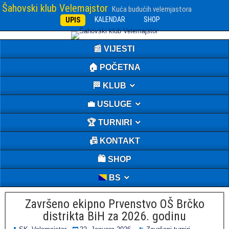
Šahovski klub Velemajstor
Kuća budućih velemjastora
KALENDAR
SHOP
UPIS
📰 VIJESTI
🏠 POČETNA
🏁 KLUB
💼 USLUGE
🏆 TURNIRI
📠 KONTAKT
🛍️ SHOP
BS
Završeno ekipno Prvenstvo OŠ Brčko
distrikta BiH za 2026. godinu