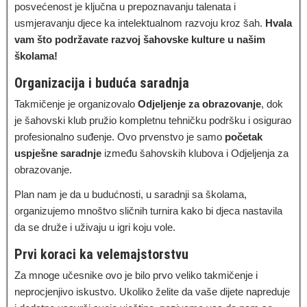
posvećenost je ključna u prepoznavanju talenata i
usmjeravanju djece ka intelektualnom razvoju kroz šah.
Hvala
vam što podržavate razvoj šahovske kulture u našim
školama!
Organizacija i buduća saradnja
Takmičenje je organizovalo
Odjeljenje za obrazovanje
, dok
je šahovski klub pružio kompletnu tehničku podršku i osigurao
profesionalno suđenje. Ovo prvenstvo je samo
početak
uspješne saradnje
između šahovskih klubova i Odjeljenja za
obrazovanje.
Plan nam je da u budućnosti, u saradnji sa školama,
organizujemo mnoštvo sličnih turnira kako bi djeca nastavila
da se druže i uživaju u igri koju vole.
Prvi koraci ka velemajstorstvu
Za mnoge učesnike ovo je bilo prvo veliko takmičenje i
neprocjenjivo iskustvo. Ukoliko želite da vaše dijete napreduje