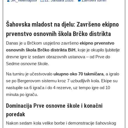
SK_Velemajstor
22. Januara 2026.
Završeni turniri
Šahovska mladost na djelu: Završeno ekipno
prvenstvo osnovnih škola Brčko distrikta
Danas je u Brčkom uspješno završeno
ekipno prvenstvo
osnovnih škola Brčko distrikta BiH
, koje je okupilo ljubitelje
drevne igre iz sedam obrazovnih ustanova – od Prve do
Sedme osnovne škole.
Na turniru je učestvovalo
ukupno oko 70 takmičara
, a igralo
se po Bergerovom sistemu kroz 7 uzbudljivih kola. Ekipe su
nastupile sa 6 igrača i do 4 rezerve, uz tempo igre od 10
minuta po igraču.
Dominacija Prve osnovne škole i konačni
poredak
Nakon sedam kola velike borbe i demonstracije šahovskog