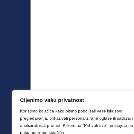
Cijenimo vašu privatnost
Koristimo kolačiće kako bismo poboljšali vaše iskustvo
© 2026 Šah klub Velemajstor. Sva prava zadržana.
pregledavanja, prikazivali personalizirane oglase ili sadržaj i
analizirali naš promet. Klikom na "Prihvati sve", pristajete na
našu upotrebu kolačića.