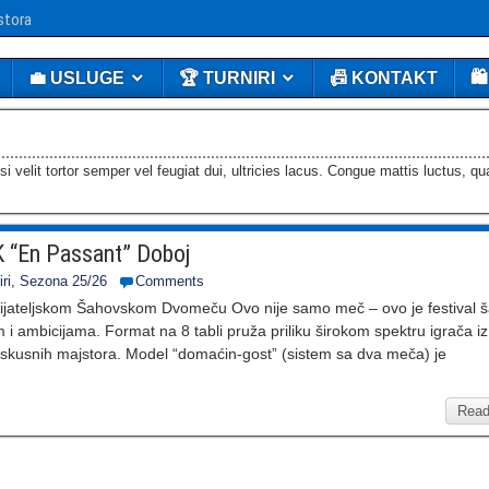
stora
💼 USLUGE
🏆 TURNIRI
📠 KONTAKT
🛍
si velit tortor semper vel feugiat dui, ultricies lacus. Congue mattis luctus, q
K “En Passant” Doboj
ri
,
Sezona 25/26
Comments
ijateljskom Šahovskom Dvomeču Ovo nije samo meč – ovo je festival š
 i ambicijama. Format na 8 tabli pruža priliku širokom spektru igrača i
iskusnih majstora. Model “domaćin-gost” (sistem sa dva meča) je
Read