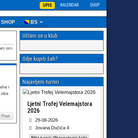
KALENDAR
SHOP
UPIS
️ SHOP
BS
Učlani se u klub
uam orci
Gdje kupiti šah?
Najavljeni turniri
aha i
z oba
Ljetni Trofej Velemajstora
2026
 Post
29-08-2026
Jovana Dučića 4
Blitz turniri (Brzopotezni šah)