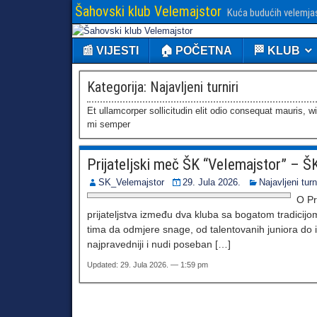
Šahovski klub Velemajstor
Kuća budućih velemja
📰 VIJESTI
🏠 POČETNA
🏁 KLUB
Kategorija:
Najavljeni turniri
Et ullamcorper sollicitudin elit odio consequat mauris, wi
mi semper
Prijateljski meč ŠK “Velemajstor” – Š
SK_Velemajstor
29. Jula 2026.
Najavljeni turni
O Pr
prijateljstva između dva kluba sa bogatom tradicijom
tima da odmjere snage, od talentovanih juniora do 
najpravedniji i nudi poseban […]
Updated: 29. Jula 2026. — 1:59 pm