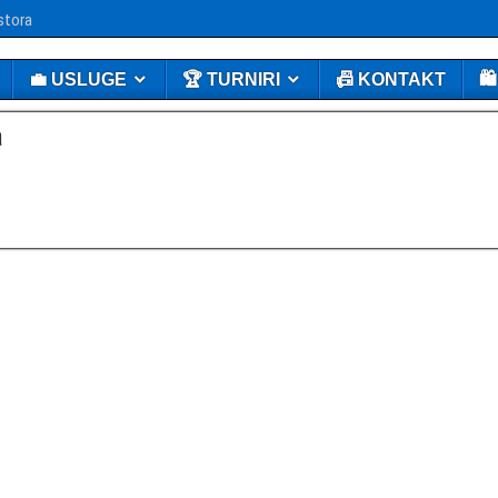
stora
💼 USLUGE
🏆 TURNIRI
📠 KONTAKT
🛍
a