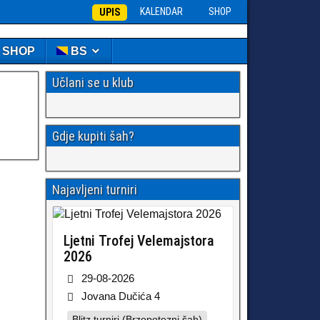
KALENDAR
SHOP
UPIS
️ SHOP
BS
Učlani se u klub
Gdje kupiti šah?
Najavljeni turniri
Ljetni Trofej Velemajstora
2026
29-08-2026
Jovana Dučića 4
Blitz turniri (Brzopotezni šah)