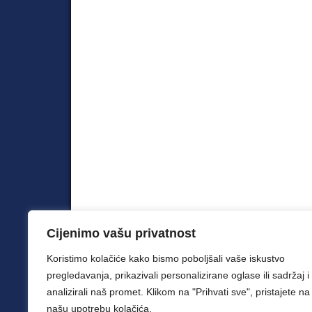
Cijenimo vašu privatnost
© 2026 Šah klub Velemajstor. Sva prava zadržana.
Koristimo kolačiće kako bismo poboljšali vaše iskustvo
pregledavanja, prikazivali personalizirane oglase ili sadržaj i
analizirali naš promet. Klikom na "Prihvati sve", pristajete na
našu upotrebu kolačića.