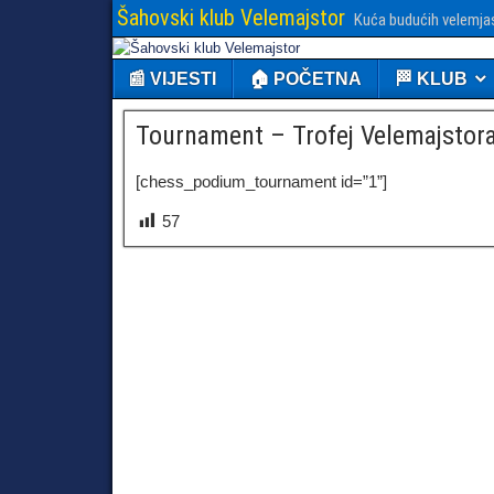
Šahovski klub Velemajstor
Kuća budućih velemja
📰 VIJESTI
🏠 POČETNA
🏁 KLUB
Tournament – Trofej Velemajstor
[chess_podium_tournament id=”1”]
57