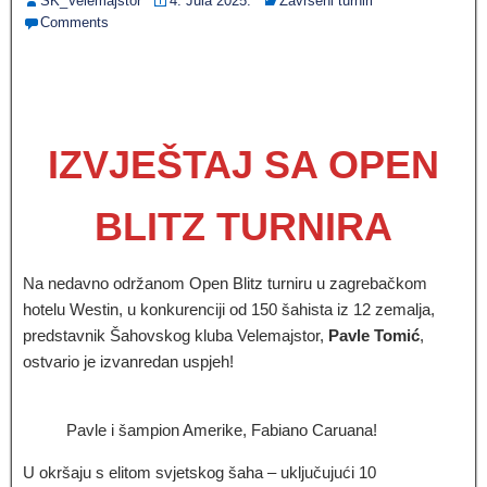
SK_Velemajstor
4. Jula 2025.
Završeni turniri
Comments
IZVJEŠTAJ SA OPEN
BLITZ TURNIRA
Na nedavno održanom Open Blitz turniru u zagrebačkom
hotelu Westin, u konkurenciji od 150 šahista iz 12 zemalja,
predstavnik Šahovskog kluba Velemajstor,
Pavle Tomić
,
ostvario je izvanredan uspjeh!
Pavle i šampion Amerike, Fabiano Caruana!
U okršaju s elitom svjetskog šaha – uključujući 10