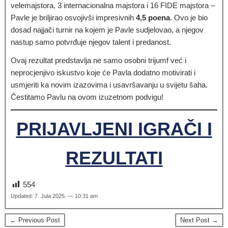
velemajstora, 3 internacionalna majstora i 16 FIDE majstora –
Pavle je briljirao osvojivši impresivnih
4,5 poena
. Ovo je bio
dosad najjači turnir na kojem je Pavle sudjelovao, a njegov
nastup samo potvrđuje njegov talent i predanost.
Ovaj rezultat predstavlja ne samo osobni trijumf već i
neprocjenjivo iskustvo koje će Pavla dodatno motivirati i
usmjeriti ka novim izazovima i usavršavanju u svijetu šaha.
Čestitamo Pavlu na ovom izuzetnom podvigu!
PRIJAVLJENI IGRAČI I
REZULTATI
554
Updated: 7. Jula 2025. — 10:31 am
← Previous Post
Next Post →