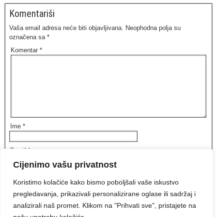
Komentariši
Vaša email adresa neće biti objavljivana.
Neophodna polja su
označena sa
*
Komentar
*
Ime
*
Email
*
Cijenimo vašu privatnost
Web stranica
Koristimo kolačiće kako bismo poboljšali vaše iskustvo
pregledavanja, prikazivali personalizirane oglase ili sadržaj i
Sačuvaj moje ime, email i web stranicu u ovom browseru za
analizirali naš promet. Klikom na "Prihvati sve", pristajete na
buduće komentare.