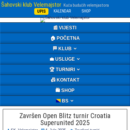
Šahovski klub Velemajstor
Kuća budućih velemjastora
KALENDAR
SHOP
UPIS
📰 VIJESTI
🏠 POČETNA
🏁 KLUB
💼 USLUGE
🏆 TURNIRI
📠 KONTAKT
🛍️ SHOP
BS
Završen Open Blitz turnir Croatia
Superunited 2025