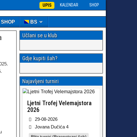
KALENDAR
SHOP
UPIS
️ SHOP
BS
Učlani se u klub
a
Gdje kupiti šah?
2025.
.
Najavljeni turniri
Ljetni Trofej Velemajstora
2026
29-08-2026
Jovana Dučića 4
u
Blitz turniri (Brzopotezni šah)