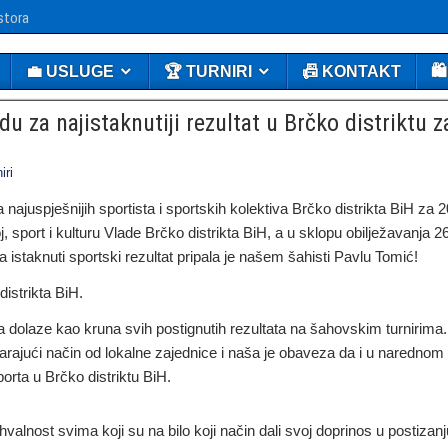
stora
💼 USLUGE
🏆 TURNIRI
📠 KONTAKT
🛍
 za najistaknutiji rezultat u Brčko distriktu z
iri
najuspješnijih sportista i sportskih kolektiva Brčko distrikta BiH za 
, sport i kulturu Vlade Brčko distrikta BiH, a u sklopu obilježavanja 26
 istaknuti sportski rezultat pripala je našem šahisti Pavlu Tomić!
istrikta BiH.
a dolaze kao kruna svih postignutih rezultata na šahovskim turnirima.
varajući način od lokalne zajednice i naša je obaveza da i u narednom
rta u Brčko distriktu BiH.
alnost svima koji su na bilo koji način dali svoj doprinos u postizanj