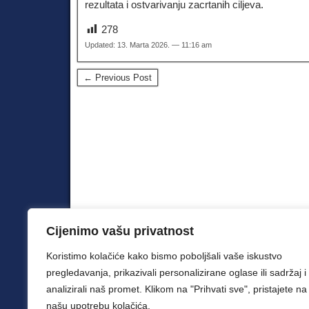
rezultata i ostvarivanju zacrtanih ciljeva.
278
Updated: 13. Marta 2026. — 11:16 am
← Previous Post
Cijenimo vašu privatnost
Koristimo kolačiće kako bismo poboljšali vaše iskustvo
© 2026 Šah klub Velemajstor. Sva prava zadržana.
pregledavanja, prikazivali personalizirane oglase ili sadržaj i
analizirali naš promet. Klikom na "Prihvati sve", pristajete na
našu upotrebu kolačića.