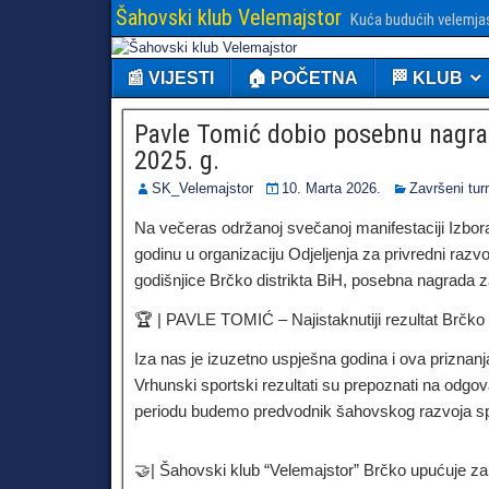
Šahovski klub Velemajstor
Kuća budućih velemja
📰 VIJESTI
🏠 POČETNA
🏁 KLUB
Pavle Tomić dobio posebnu nagradu
2025. g.
SK_Velemajstor
10. Marta 2026.
Završeni turn
Na večeras održanoj svečanoj manifestaciji Izbora 
godinu u organizaciju Odjeljenja za privredni razvoj
godišnjice Brčko distrikta BiH, posebna nagrada za
🏆 | PAVLE TOMIĆ – Najistaknutiji rezultat Brčko d
Iza nas je izuzetno uspješna godina i ova priznanj
Vrhunski sportski rezultati su prepoznati na odgo
periodu budemo predvodnik šahovskog razvoja spo
🤝| Šahovski klub “Velemajstor” Brčko upućuje zahv