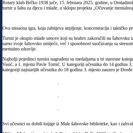
Rotary klub Brčko 1938 juče, 15. februara 2025. godine, u Omladinsk
turnir u šahu za djecu i mlade, u sklopu projekta „Očuvanje mentalno
Ova misaona igra, koja zahtijeva strpljenje, koncentraciju i taktičko p
Turnir je okupio mlade umove koji su hrabro zakoračili na šahovsku ta
samo svoje šahovsko umijeće, već i sposobnost suočavanja sa stresom, 
mentalno zdravlje.
Najbolji pojedinci turnira nagrađeni su medaljama u tri starosne kateg
Vasić, a 1. mjesto Pavle Tomić. U kategoriji učesnika do 14 godina 3.
kategoriji najstarijih učesnika do 18 godina 3. mjesto zauzeo je Đorđ
Svi učesnici su dobili knjige iz Male šahovske biblioteke, kao i zah