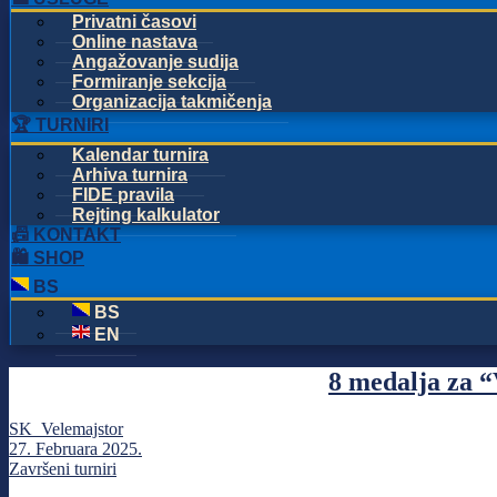
Privatni časovi
Online nastava
Angažovanje sudija
Formiranje sekcija
Organizacija takmičenja
🏆 TURNIRI
Kalendar turnira
Arhiva turnira
FIDE pravila
Rejting kalkulator
📠 KONTAKT
🛍️ SHOP
BS
BS
EN
8 medalja za “
SK_Velemajstor
27. Februara 2025.
Završeni turniri