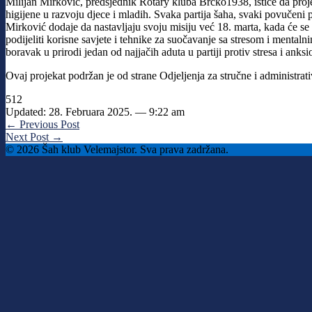
Milijan Mirković, predsjednik Rotary kluba Brčko1938, ističe da proj
higijene u razvoju djece i mladih. Svaka partija šaha, svaki povučeni 
Mirković dodaje da nastavljaju svoju misiju već 18. marta, kada će s
podijeliti korisne savjete i tehnike za suočavanje sa stresom i mental
boravak u prirodi jedan od najjačih aduta u partiji protiv stresa i ank
Ovaj projekat podržan je od strane Odjeljenja za stručne i administra
512
Updated: 28. Februara 2025. — 9:22 am
← Previous Post
Next Post →
© 2026 Šah klub Velemajstor. Sva prava zadržana.