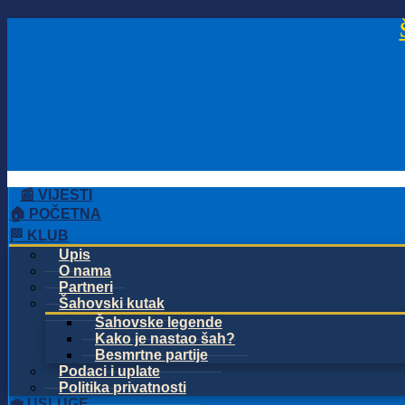
📰 VIJESTI
🏠 POČETNA
🏁 KLUB
Upis
O nama
Partneri
Šahovski kutak
Šahovske legende
Kako je nastao šah?
Besmrtne partije
Podaci i uplate
Politika privatnosti
💼 USLUGE